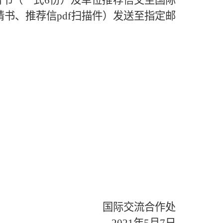
请书（一式
6
份）及单位推荐信交至国际
请书、推荐信
pdf
扫描件）发送至指定邮
）
国际交流合作处