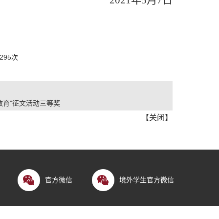
2021
年
5
月
7
日
295
次
教育”征文活动三等奖
【
关闭
】
官方微信
境外学生官方微信