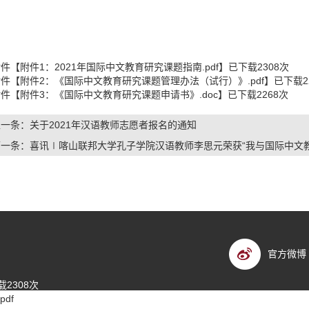
附件【
附件1：2021年国际中文教育研究课题指南.pdf
】已下载
2308
次
附件【
附件2：《国际中文教育研究课题管理办法（试行）》.pdf
】已下载
2
附件【
附件3：《国际中文教育研究课题申请书》.doc
】已下载
2268
次
上一条：
关于2021年汉语教师志愿者报名的通知
下一条：
喜讯∣喀山联邦大学孔子学院汉语教师李思元荣获“我与国际中文
官方微博
载
2308
次
df
】已下载
2295
次