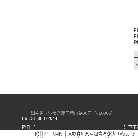
湖南省长沙市岳麓区麓山路36号（410006）
86-731-88872044
附件【
附件1：2021年国际中文教育研究课题指南.pdf
】已下
附件【
附件2：《国际中文教育研究课题管理办法（试行）》.p