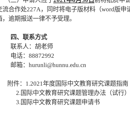
（三）申请人应于
2021
年
6
月
30
日
前将纸质申
交流合作处
227A
，同时将电子版材料（
word
版申
箱，逾期报送一律不予受理。
四、联系方式
联系人：胡老师
电话：
88872992
邮箱：
hurunli@hunnu.edu.cn
附件：
1.2021
年度国际中文教育研究课题指南
2.
国际中文教育研究课题管理办法（试行
3.
国际中文教育研究课题申请书