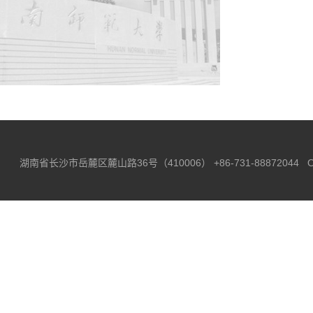
湖南省长沙市岳麓区麓山路36号（410006）
+86-731-88872044