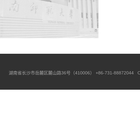
湖南省长沙市岳麓区麓山路36号（410006）
+86-731-88872044