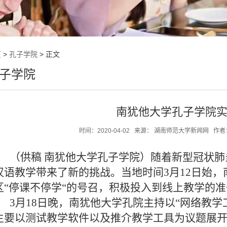
页
>
孔子学院
> 正文
子学院
南犹他大学孔子学院
时间：
2020-04-02
来源：
湖南师范大学新闻网
作者
（供稿 南犹他大学孔子学院）随着新型冠状
汉语教学带来了新的挑战。当地时间
3
月
12
日始，
区“停课不停学“的号召，积极投入到线上教学的
3
月
18
日晚，南犹他大学孔院主持以“网络教学
主要以测试教学软件以及推介教学工具为议题展