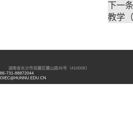
下一
教学
湖南省长沙市岳麓区麓山路36号（410006）
86-731-88872044
OIEC@HUNNU.EDU.CN