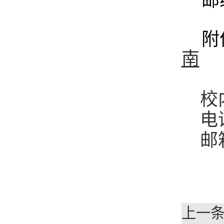
邮
附
南
校
电话
邮
上一