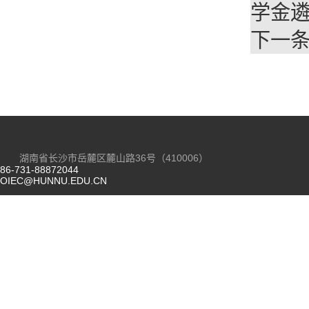
学金
下一
湖南省长沙市岳麓区麓山路36号（410006）
86-731-88872044
OIEC@HUNNU.EDU.CN