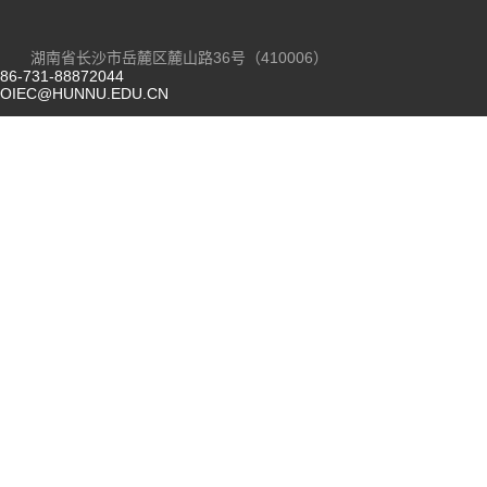
湖南省长沙市岳麓区麓山路36号（410006）
86-731-88872044
OIEC@HUNNU.EDU.CN