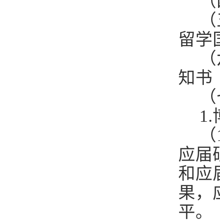
（
（
留学
（
知书
（
1
（
应届
和应
果，
平。