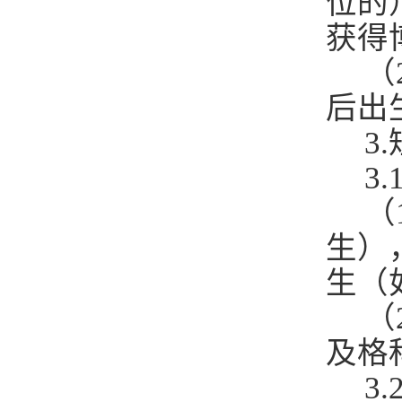
位的
获得
（
后出
3
3
（
生）
生（
（
及格
3