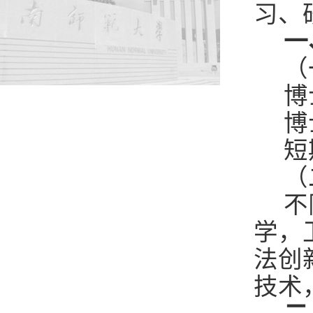
习、
一
（
博
博
短
（
不
学，
法创
技术