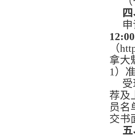
（
四
申
12:00
（
htt
拿大
1）
受
荐及
员名
交书
五