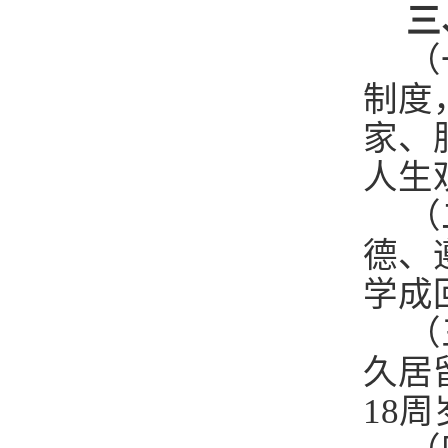
三
（
制度
家、
人生
（
德、
学成
（
久居
18周