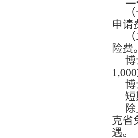
二
（
申请
（
险费
博
1,0
博
短
除
克省
遇。