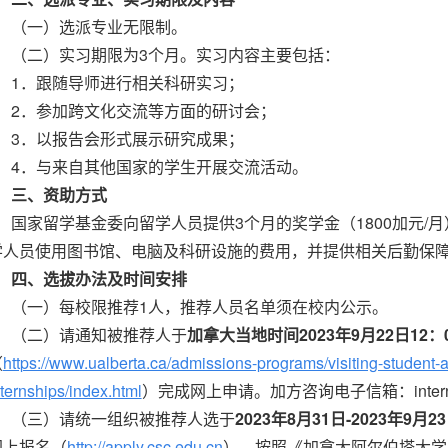
（一）选派专业无限制。
（二）实习期限为3个月。实习内容主要包括：
1．跟随导师进行相关科研实习；
2．参加跨文化交流等方面的研讨会；
3．以报告会形式展示研究成果；
4．与来自其他国家的学生开展交流活动。
三、资助方式
国家留学基金委向留学人员提供3个月的奖学金（1800加元/
学人员使用图书馆、电脑及科研设施的费用，并提供相关后勤保
四、选拔办法及时间安排
（一）每校限推荐1人，推荐人员名单须在校内公示。
（二）请通知被推荐人于
加拿大当地时间2023年9月22日12：
（
https://www.ualberta.ca/admissions-programs/visiting-student-
nternships/index.html
）完成网上申请。加方咨询电子信箱：intern@ua
（三）请统一组织被推荐人选于
2023年8月31日-2023年9月2
网上报名（
http://apply.csc.edu.cn
），按照《加拿大阿尔伯塔大学