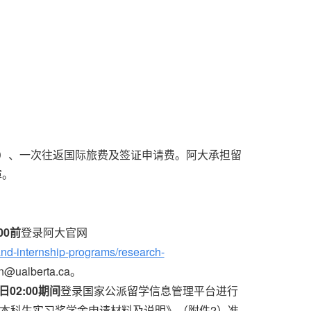
月）、一次往返国际旅费及签证申请费。阿大承担留
障。
00前
登录阿大官网
and-internship-programs/research-
lberta.ca。
3日02:00期间
登录国家公派留学信息管理平台进行
本科生实习奖学金申请材料及说明》（附件2）准