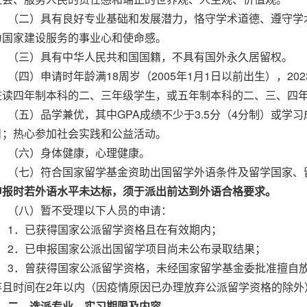
（二）具有良好专业基础和发展潜力，恪守学术道德、遵守学
为国家建设服务的事业心和使命感。
（三）具有中华人民共和国国籍，不具有国外永久居留权。
（四）申请时年龄满18周岁（2005年1月1日以前出生），202
在读四年制本科的二、三年级学生，或五年制本科的二、三、四
（五）品学兼优，其中GPA成绩不少于3.5分（4分制）或学习
目；热心参加社会实践和公益活动。
（六）身体健康，心理健康。
（七）符合国家留学基金资助出国留学外语条件及留学国家、
申报时若外语水平未达标，须于派出前达到外语合格要求。
（八）暂不受理以下人员的申请：
1．已获得国家公派留学资格且在有效期内；
2．已申报国家公派出国留学项目尚未公布录取结果；
3．曾获得国家公派留学资格，未经国家留学基金委批准擅自放
弃且时间在2年以内（因疫情原因已办理放弃公派留学资格的除外
二、选派专业、实习期限及内容