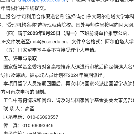
备申请材料并在线提交。
网上报名时“可利用合作渠道名称”选择“与加拿大阿尔伯塔大学本科
学，“受理机构名称”选择现就读院校。国外导师信息按照向阿大
（四）请于
2023年9月25日（周一）下班
前将单位推荐公函、
PDF文件发送至md4@csc.edu.cn，文件命名格式：阿尔伯
（五）国家留学基金委不直接受理个人申请。
五、评审与录取
国家留学基金委将对各高校推荐人选进行审核后确定候选人名
业导师及课题。被录取人员计划在2024年暑期派出。
本项目留学人员按期回国后，再次申请国家公派出国留学攻读
年方可再次申报的限制。
工作中有何情况和问题，请及时与国家留学基金委美大事务部
联 系 人：高蓝
联系电话：010-66093557
 真：010-66093945
子信箱：md4@csc.edu.cn