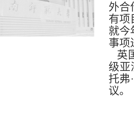
外合
有项
就今
事项
英
级亚
托弗
议
。