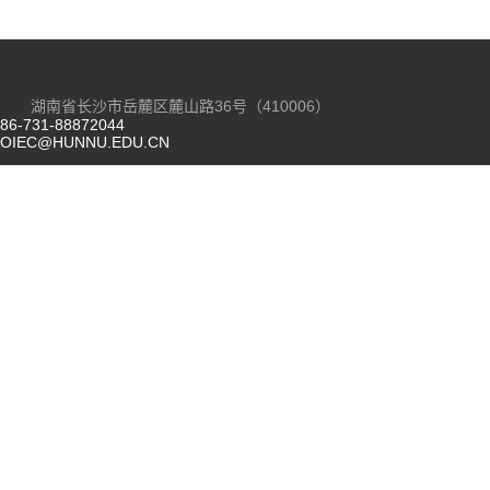
湖南省长沙市岳麓区麓山路36号（410006）
86-731-88872044
OIEC@HUNNU.EDU.CN