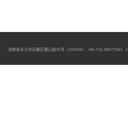
湖南省长沙市岳麓区麓山路36号（410006）
+86-731-88872044